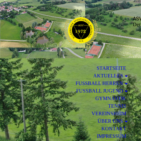
ASV
Der 
STARTSEITE
AKTUELLES
FUSSBALL HERREN
FUSSBALL JUGEND
GYMNASTIK
TENNIS
VEREINSHEIM
ÜBER UNS
KONTAKT
IMPRESSUM