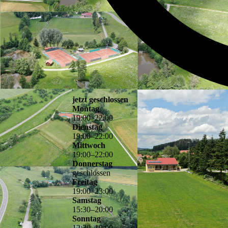
jetzt geschlossen
Montag
19
:
00
–
22
:
00
Dienstag
19
:
00
–
22
:
00
Mittwoch
19
:
00
–
22
:
00
Donnerstag
geschlossen
Freitag
19
:
00
–
23
:
00
Samstag
15
:
30
–
20
:
00
Sonntag
12
:
30
–
19
:
00